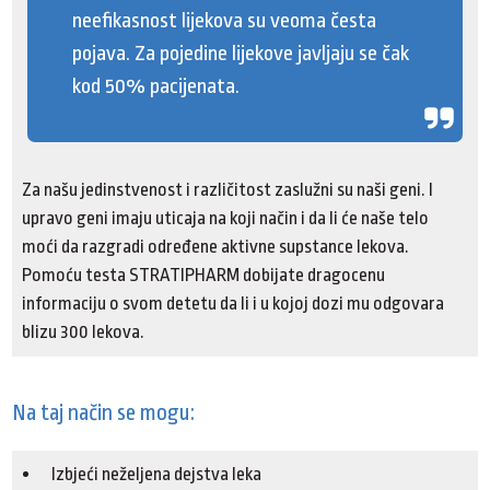
neefikasnost lijekova su veoma česta
pojava. Za pojedine lijekove javljaju se čak
kod 50% pacijenata.
Za našu jedinstvenost i različitost zaslužni su naši geni. I
upravo geni imaju uticaja na koji način i da li će naše telo
moći da razgradi određene aktivne supstance lekova.
Pomoću testa STRATIPHARM dobijate dragocenu
informaciju o svom detetu da li i u kojoj dozi mu odgovara
blizu 300 lekova.
Na taj način se mogu:
Izbjeći neželjena dejstva leka