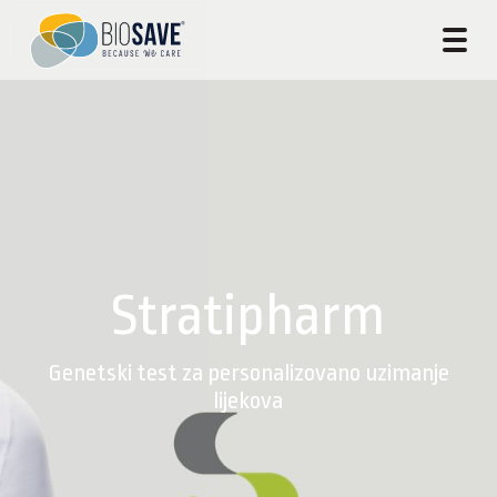
Stratipharm
Genetski test za personalizovano uzimanje
lijekova