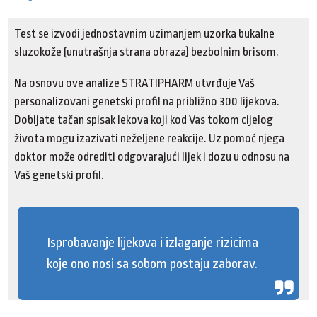
Test se izvodi jednostavnim uzimanjem uzorka bukalne
sluzokože (unutrašnja strana obraza) bezbolnim brisom.
Na osnovu ove analize STRATIPHARM utvrđuje Vaš
personalizovani genetski profil na približno 300 lijekova.
Dobijate tačan spisak lekova koji kod Vas tokom cijelog
života mogu izazivati neželjene reakcije. Uz pomoć njega
doktor može odrediti odgovarajući lijek i dozu u odnosu na
Vaš genetski profil.
Isprobavanje lijekova i izlaganje rizicima
koje ono nosi sa sobom postaju zaborav.