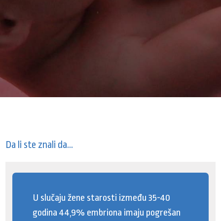
Da li ste znali da...
U slučaju žene starosti između 35-40
godina 44,9% embriona imaju pogrešan