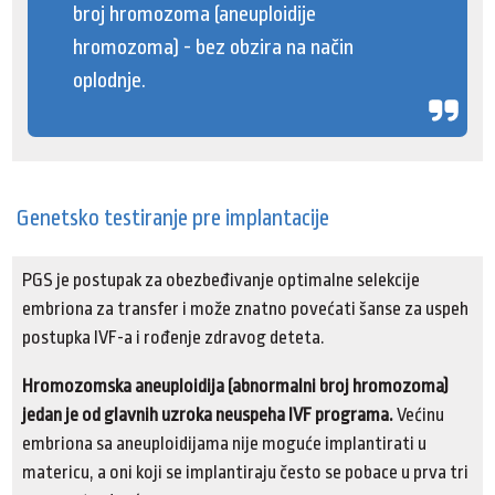
broj hromozoma (aneuploidije
hromozoma) - bez obzira na način
oplodnje.
Genetsko testiranje pre implantacije
PGS je postupak za obezbeđivanje optimalne selekcije
embriona za transfer i može znatno povećati šanse za uspeh
postupka IVF-a i rođenje zdravog deteta.
Hromozomska aneuploidija (abnormalni broj hromozoma)
jedan je od glavnih uzroka neuspeha IVF programa.
Većinu
embriona sa aneuploidijama nije moguće implantirati u
matericu, a oni koji se implantiraju često se pobace u prva tri