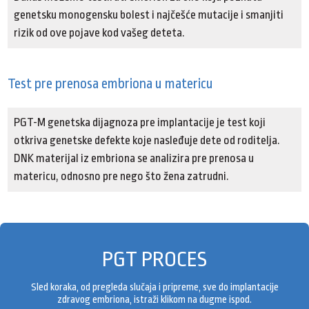
genetsku monogensku bolest i najčešće mutacije i smanjiti
rizik od ove pojave kod vašeg deteta.
Test pre prenosa embriona u matericu
PGT-M genetska dijagnoza pre implantacije je test koji
otkriva genetske defekte koje nasleđuje dete od roditelja.
DNK materijal iz embriona se analizira pre prenosa u
matericu, odnosno pre nego što žena zatrudni.
PGT PROCES
Sled koraka, od pregleda slučaja i pripreme, sve do implantacije
zdravog embriona, istraži klikom na dugme ispod.