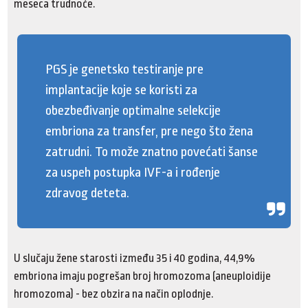
meseca trudnoće.
PGS je genetsko testiranje pre
implantacije koje se koristi za
obezbeđivanje optimalne selekcije
embriona za transfer, pre nego što žena
zatrudni. To može znatno povećati šanse
za uspeh postupka IVF-a i rođenje
zdravog deteta.
U slučaju žene starosti između 35 i 40 godina, 44,9%
embriona imaju pogrešan broj hromozoma (aneuploidije
hromozoma) - bez obzira na način oplodnje.