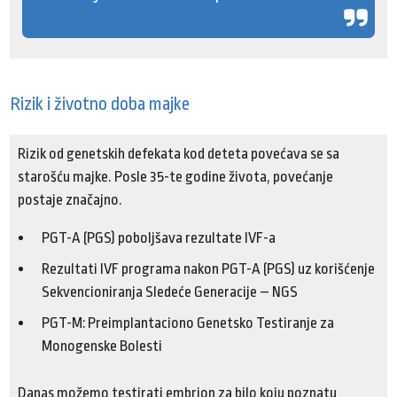
Rizik i životno doba majke
Rizik od genetskih defekata kod deteta povećava se sa
starošću majke. Posle 35-te godine života, povećanje
postaje značajno.
PGT-A (PGS) poboljšava rezultate IVF-a
Rezultati IVF programa nakon PGT-A (PGS) uz korišćenje
Sekvencioniranja Sledeće Generacije – NGS
PGT-M: Preimplantaciono Genetsko Testiranje za
Monogenske Bolesti
Danas možemo testirati embrion za bilo koju poznatu