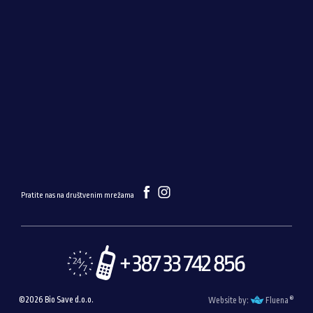
Pratite nas na društvenim mrežama
®
©2026 Bio Save d.o.o.
Website by:
Fluena