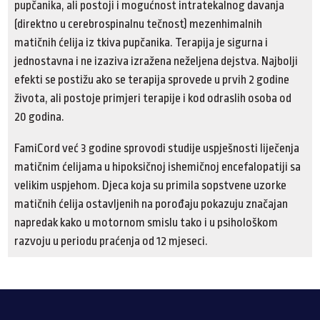
pupčanika, ali postoji i mogućnost intratekalnog davanja
(direktno u cerebrospinalnu tečnost) mezenhimalnih
matičnih ćelija iz tkiva pupčanika. Terapija je sigurna i
jednostavna i ne izaziva izražena neželjena dejstva. Najbolji
efekti se postižu ako se terapija sprovede u prvih 2 godine
života, ali postoje primjeri terapije i kod odraslih osoba od
20 godina.
FamiCord već 3 godine sprovodi studije uspješnosti liječenja
matičnim ćelijama u hipoksičnoj ishemičnoj encefalopatiji sa
velikim uspjehom. Djeca koja su primila sopstvene uzorke
matičnih ćelija ostavljenih na porođaju pokazuju značajan
napredak kako u motornom smislu tako i u psihološkom
razvoju u periodu praćenja od 12 mjeseci.