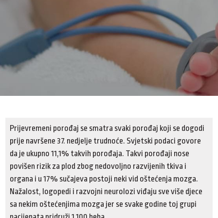
Prijevremeni porođaj se smatra svaki porođaj koji se dogodi
prije navršene 37. nedjelje trudnoće. Svjetski podaci govore
da je ukupno 11,1% takvih porođaja. Takvi porođaji nose
povišen rizik za plod zbog nedovoljno razvijenih tkiva i
organa i u 17% sučajeva postoji neki vid oštećenja mozga.
Nažalost, logopedi i razvojni neurolozi viđaju sve više djece
sa nekim oštećenjima mozga jer se svake godine toj grupi
pacijenata pridruži 1.100 beba.